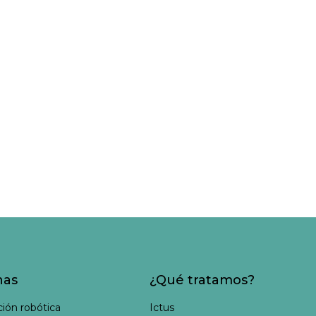
nas
¿Qué tratamos?
ción robótica
Ictus