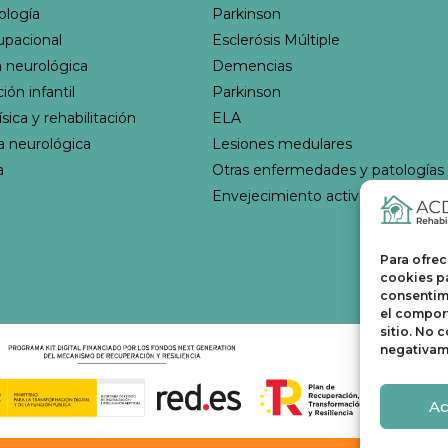
ología
Parkinson
upacional
Esclerósis Múltiple
 neurológica
Demencias
ión infantil
Parkinson
sica y rehabilitación
ELA
ia neurológica
Lesiones medulares
a
Otras enfermedades y patologías
Envejecimiento activo
Para ofrec
cookies pa
consentim
el comport
sitio. No 
negativame
Ac