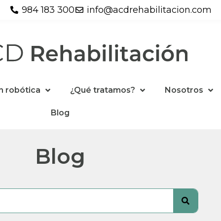
984 183 300
info@acdrehabilitacion.com
n robótica
¿Qué tratamos?
Nosotros
Blog
Blog