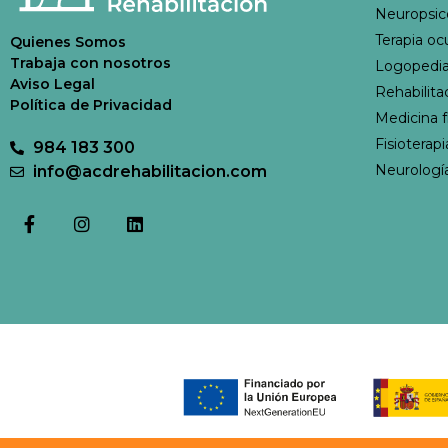
Neuropsic
Terapia oc
Quienes Somos
Trabaja con nosotros
Logopedia
Aviso Legal
Rehabilitac
Política de Privacidad
Medicina fí
Fisioterap
984 183 300
Neurologí
info@acdrehabilitacion.com